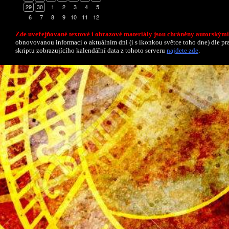
29
30
1
2
3
4
5
6
7
8
9
10
11
12
Zde uveřejňované textové i obrazové materiály jsou chráněny autorskými
obnovovanou informaci o aktuálním dni (i s ikonkou světce toho dne) dle p
skriptu zobrazujícího kalendářní data z tohoto serveru
najdete zde
.