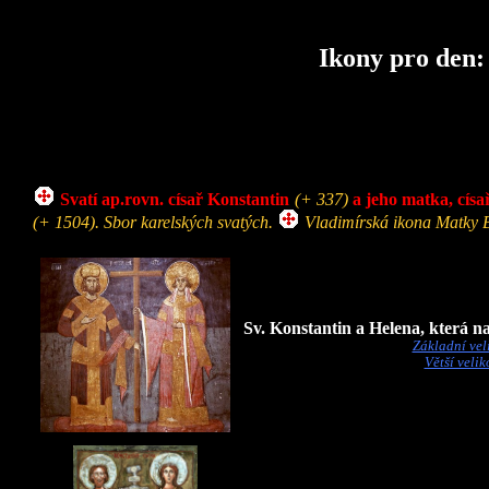
Ikony pro den
Svatí ap.rovn. císař Konstantin
(+ 337)
a jeho matka, cís
(+ 1504). Sbor karelských svatých.
Vladimírská ikona Matky 
Sv. Konstantin a Helena, která n
Základní vel
Větší velik