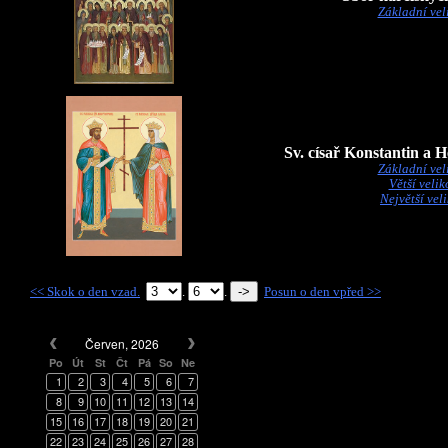
Základní vel
Sv. císař Konstantin a 
Základní vel
Větší velik
Největší vel
<< Skok o den vzad.
.
.
Posun o den vpřed >>
Červen, 2026
Po
Út
St
Čt
Pá
So
Ne
1
2
3
4
5
6
7
8
9
10
11
12
13
14
15
16
17
18
19
20
21
22
23
24
25
26
27
28