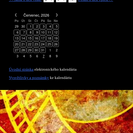
Červenec, 2026
Po
Út
St
Čt
Pá
So
Ne
29
30
1
2
3
4
5
6
7
8
9
10
11
12
13
14
15
16
17
18
19
20
21
22
23
24
25
26
27
28
29
30
31
1
2
3
4
5
6
7
8
9
Úvodní stránka
elektronického kalendária
Vysvětlivky a poznámky
ke kalendáriu