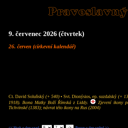
Pravoslavný
9. červenec 2026 (čtvrtek)
26. červen (církevní kalendář)
Ct. David Soluňský
(+ 540)
• Svt. Dionýsios, ep. suzdalský
(+ 1
1918). Ikona Matky Boží Římská z Liddy.
Zjevení ikony p
Tichvinské (1383); návrat této ikony na Rus (2004)
<< Skok o den vzad.
.
.
Posun o den vpřed >>