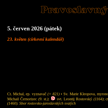
Pravoslavný
5. červen 2026 (pátek)
23. květen (církevní kalendář)
Ct. Michal, ep. vyznavač
(+ 821)
• Sv. Marie Kleopova, myronos
Michail Černorizec
(9. st.)
;
svt. Leontij Rostovský
(1164)
; 
(1460). Sbor rostovsko-jaroslavských svatých