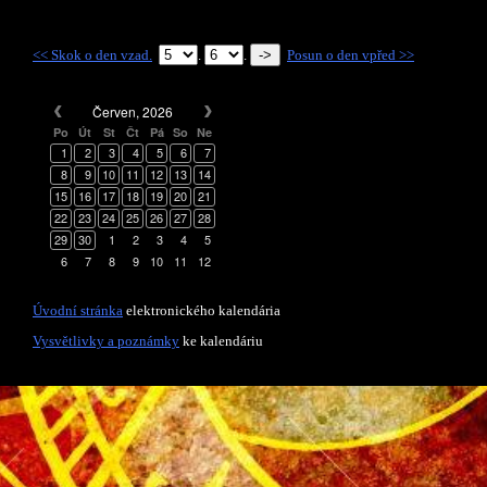
<< Skok o den vzad.
.
.
Posun o den vpřed >>
Červen, 2026
Po
Út
St
Čt
Pá
So
Ne
1
2
3
4
5
6
7
8
9
10
11
12
13
14
15
16
17
18
19
20
21
22
23
24
25
26
27
28
29
30
1
2
3
4
5
6
7
8
9
10
11
12
Úvodní stránka
elektronického kalendária
Vysvětlivky a poznámky
ke kalendáriu