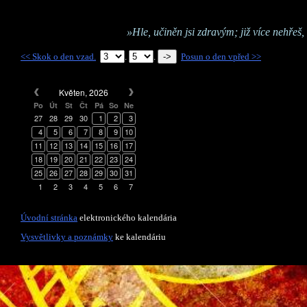
»Hle, učiněn jsi zdravým; již více nehřeš,
<< Skok o den vzad.
.
.
Posun o den vpřed >>
Květen, 2026
Po
Út
St
Čt
Pá
So
Ne
27
28
29
30
1
2
3
4
5
6
7
8
9
10
11
12
13
14
15
16
17
18
19
20
21
22
23
24
25
26
27
28
29
30
31
1
2
3
4
5
6
7
Úvodní stránka
elektronického kalendária
Vysvětlivky a poznámky
ke kalendáriu