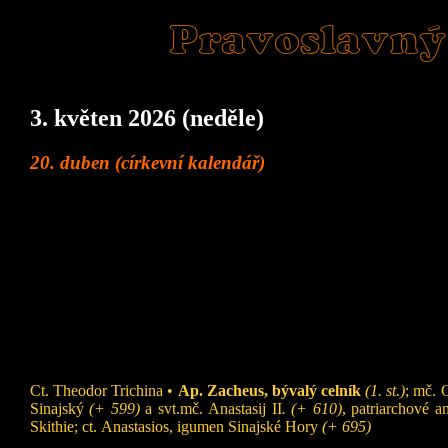
Pravoslavný
3. květen 2026 (neděle)
20. duben (církevní kalendář)
Ct. Theodor Trichina •
Ap. Zacheus, bývalý celník
(1. st.)
; mč. 
Sinajský
(+ 599)
a svt.mč. Anastasij II
. (+ 610)
, patriarchové an
Skithie; ct. Anastasios, igumen Sinajské Hory
(+ 695)